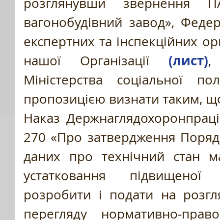
розглянувши звернення ПА
вагонобудівний завод», Федера
експертних та інспекційних орг
(лист)
нашої Організації 
,
Міністерства соціальної пол
пропозицією визнати таким, що
Наказ Держнаглядохоронпраці 
270 «Про затвердження Порядк
даних про технічний стан ма
устатковання підвищеної
розробити і подати на розгл
перегляду нормативно-прав